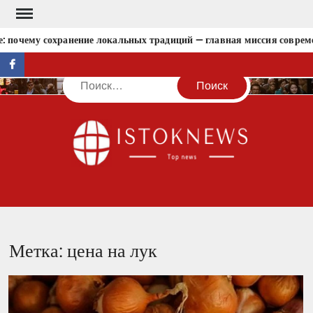
Перейти
к
: почему сохранение локальных традиций — главная миссия совреме
содержимому
facebook
Поиск
IST
Метка:
цена на лук