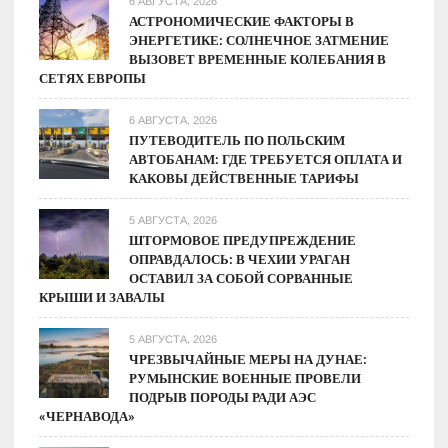
6 АВГУСТА, 2026
рыночных
АСТРОНОМИЧЕСКИЕ ФАКТОРЫ В
ЭНЕРГЕТИКЕ: СОЛНЕЧНОЕ ЗАТМЕНИЕ
факторов
ВЫЗОВЕТ ВРЕМЕННЫЕ КОЛЕБАНИЯ В
СЕТЯХ ЕВРОПЫ
6 АВГУСТА, 2026
ПУТЕВОДИТЕЛЬ ПО ПОЛЬСКИМ
АВТОБАНАМ: ГДЕ ТРЕБУЕТСЯ ОПЛАТА И
КАКОВЫ ДЕЙСТВЕННЫЕ ТАРИФЫ
5 АВГУСТА, 2026
ШТОРМОВОЕ ПРЕДУПРЕЖДЕНИЕ
ОПРАВДАЛОСЬ: В ЧЕХИИ УРАГАН
ОСТАВИЛ ЗА СОБОЙ СОРВАННЫЕ
КРЫШИ И ЗАВАЛЫ
5 АВГУСТА, 2026
ЧРЕЗВЫЧАЙНЫЕ МЕРЫ НА ДУНАЕ:
РУМЫНСКИЕ ВОЕННЫЕ ПРОВЕЛИ
ПОДРЫВ ПОРОДЫ РАДИ АЭС
«ЧЕРНАВОДА»