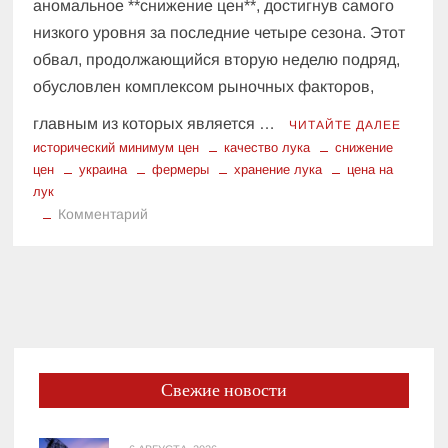
аномальное **снижение цен**, достигнув самого
низкого уровня за последние четыре сезона. Этот
обвал, продолжающийся вторую неделю подряд,
обусловлен комплексом рыночных факторов,
главным из которых является …
ЧИТАЙТЕ ДАЛЕЕ
исторический минимум цен
качество лука
снижение
цен
украина
фермеры
хранение лука
цена на
лук
к
Комментарий
Украина:
Цена
на
лук
на
историческом
минимуме
Свежие новости
(4
сезона).
Анализ