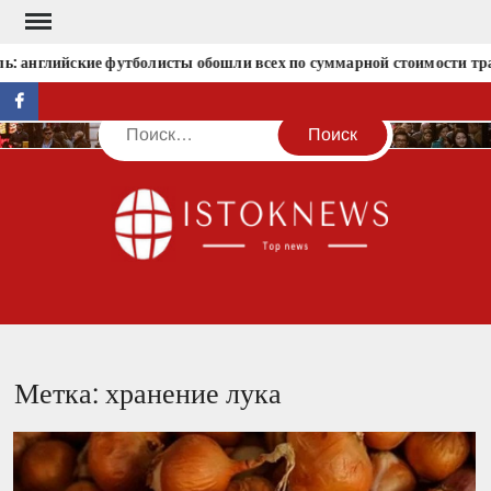
Перейти
к
: английские футболисты обошли всех по суммарной стоимости тр
содержимому
facebook
Поиск
IST
Метка:
хранение лука