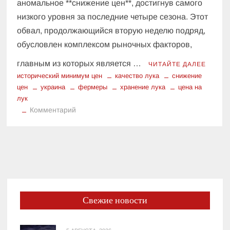
аномальное **снижение цен**, достигнув самого
низкого уровня за последние четыре сезона. Этот
обвал, продолжающийся вторую неделю подряд,
обусловлен комплексом рыночных факторов,
главным из которых является …
ЧИТАЙТЕ ДАЛЕЕ
исторический минимум цен
качество лука
снижение
цен
украина
фермеры
хранение лука
цена на
лук
к
Комментарий
Украина:
Цена
на
лук
на
историческом
минимуме
Свежие новости
(4
сезона).
Анализ