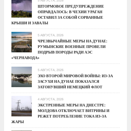
5 АВГУСТА, 2026
рыночных
ШТОРМОВОЕ ПРЕДУПРЕЖДЕНИЕ
ОПРАВДАЛОСЬ: В ЧЕХИИ УРАГАН
факторов
ОСТАВИЛ ЗА СОБОЙ СОРВАННЫЕ
КРЫШИ И ЗАВАЛЫ
5 АВГУСТА, 2026
ЧРЕЗВЫЧАЙНЫЕ МЕРЫ НА ДУНАЕ:
РУМЫНСКИЕ ВОЕННЫЕ ПРОВЕЛИ
ПОДРЫВ ПОРОДЫ РАДИ АЭС
«ЧЕРНАВОДА»
5 АВГУСТА, 2026
ЭХО ВТОРОЙ МИРОВОЙ ВОЙНЫ: ИЗ-ЗА
ЗАСУХИ НА ДУНАЕ ПОКАЗАЛСЯ
ЗАТОНУВШИЙ НЕМЕЦКИЙ ФЛОТ
4 АВГУСТА, 2026
ЭКСТРЕННЫЕ МЕРЫ НА ДНЕСТРЕ:
МОЛДОВА ОТКЛЮЧАЕТ ВИТРИНЫ И
РЕЖЕТ ПОТРЕБЛЕНИЕ ТОКА ИЗ-ЗА
ЖАРЫ