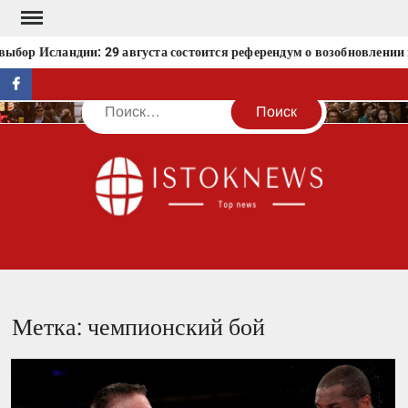
Перейти
к
ыбор Исландии: 29 августа состоится референдум о возобновлении 
содержимому
facebook
Поиск
IST
Метка:
чемпионский бой