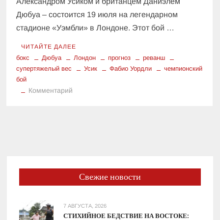
Александром Усиком и британцем Даниэлем
Дюбуа – состоится 19 июля на легендарном
стадионе «Уэмбли» в Лондоне. Этот бой …
ЧИТАЙТЕ ДАЛЕЕ
бокс
Дюбуа
Лондон
прогноз
реванш
супертяжелый вес
Усик
Фабио Уордли
чемпионский
бой
к
Комментарий
Усик
vs.
Дюбуа
II:
Прогноз
от
спарринг-
Свежие новости
партнера
с
опытом
7 АВГУСТА, 2026
обеих
СТИХИЙНОЕ БЕДСТВИЕ НА ВОСТОКЕ: