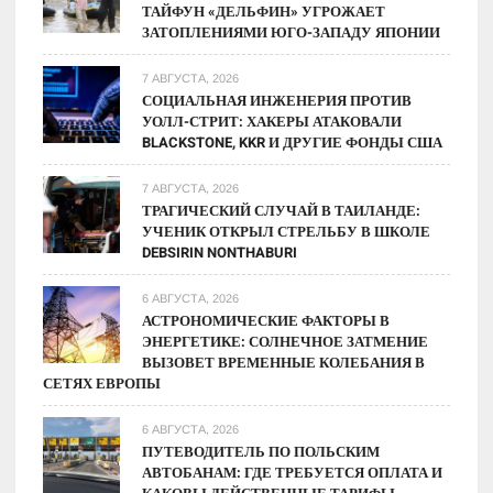
ТАЙФУН «ДЕЛЬФИН» УГРОЖАЕТ
сторон
ЗАТОПЛЕНИЯМИ ЮГО-ЗАПАДУ ЯПОНИИ
7 АВГУСТА, 2026
СОЦИАЛЬНАЯ ИНЖЕНЕРИЯ ПРОТИВ
УОЛЛ-СТРИТ: ХАКЕРЫ АТАКОВАЛИ
BLACKSTONE, KKR И ДРУГИЕ ФОНДЫ США
7 АВГУСТА, 2026
ТРАГИЧЕСКИЙ СЛУЧАЙ В ТАИЛАНДЕ:
УЧЕНИК ОТКРЫЛ СТРЕЛЬБУ В ШКОЛЕ
DEBSIRIN NONTHABURI
6 АВГУСТА, 2026
АСТРОНОМИЧЕСКИЕ ФАКТОРЫ В
ЭНЕРГЕТИКЕ: СОЛНЕЧНОЕ ЗАТМЕНИЕ
ВЫЗОВЕТ ВРЕМЕННЫЕ КОЛЕБАНИЯ В
СЕТЯХ ЕВРОПЫ
6 АВГУСТА, 2026
ПУТЕВОДИТЕЛЬ ПО ПОЛЬСКИМ
АВТОБАНАМ: ГДЕ ТРЕБУЕТСЯ ОПЛАТА И