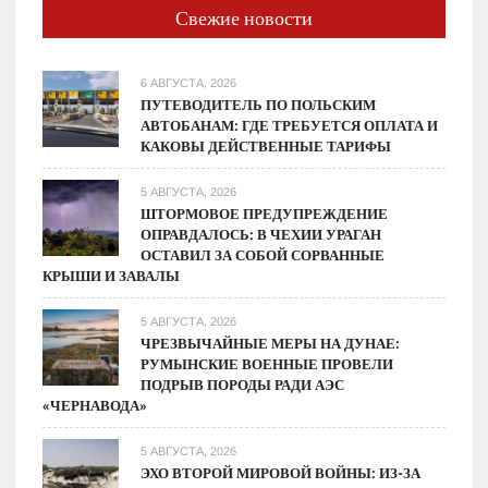
Почему
Свежие новости
Криптобиржа
Стремится
к
6 АВГУСТА, 2026
Публичности
ПУТЕВОДИТЕЛЬ ПО ПОЛЬСКИМ
АВТОБАНАМ: ГДЕ ТРЕБУЕТСЯ ОПЛАТА И
КАКОВЫ ДЕЙСТВЕННЫЕ ТАРИФЫ
5 АВГУСТА, 2026
ШТОРМОВОЕ ПРЕДУПРЕЖДЕНИЕ
ОПРАВДАЛОСЬ: В ЧЕХИИ УРАГАН
ОСТАВИЛ ЗА СОБОЙ СОРВАННЫЕ
КРЫШИ И ЗАВАЛЫ
5 АВГУСТА, 2026
ЧРЕЗВЫЧАЙНЫЕ МЕРЫ НА ДУНАЕ:
РУМЫНСКИЕ ВОЕННЫЕ ПРОВЕЛИ
ПОДРЫВ ПОРОДЫ РАДИ АЭС
«ЧЕРНАВОДА»
5 АВГУСТА, 2026
ЭХО ВТОРОЙ МИРОВОЙ ВОЙНЫ: ИЗ-ЗА