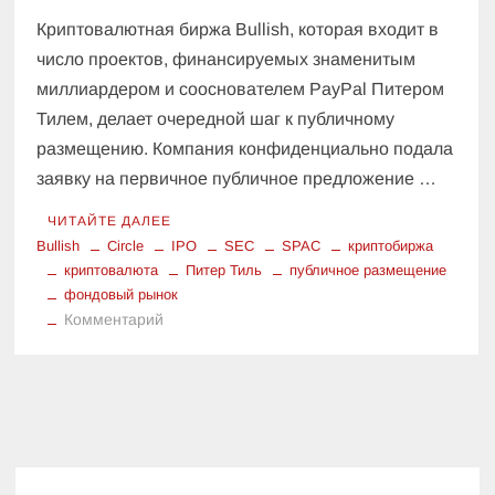
Криптовалютная биржа Bullish, которая входит в
число проектов, финансируемых знаменитым
миллиардером и сооснователем PayPal Питером
Тилем, делает очередной шаг к публичному
размещению. Компания конфиденциально подала
заявку на первичное публичное предложение …
ЧИТАЙТЕ ДАЛЕЕ
Bullish
Circle
IPO
SEC
SPAC
криптобиржа
криптовалюта
Питер Тиль
публичное размещение
фондовый рынок
к
Комментарий
Питер
Тиль
Ведет
Bullish
на
IPO: