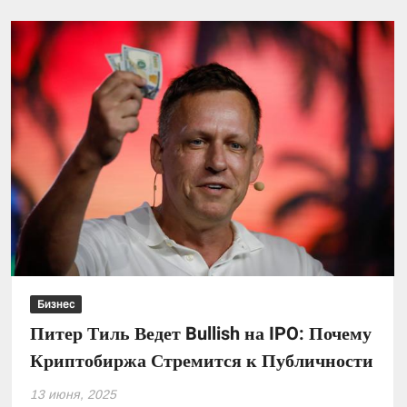
космических
активов:
дебют
SpaceX
на
бирже
принес
Илону
Маску
и
топ-
миллиардерам
рекордную
прибыль
за
Бизнес
сутки!
Питер Тиль Ведет Bullish на IPO: Почему
Криптобиржа Стремится к Публичности
13 июня, 2025