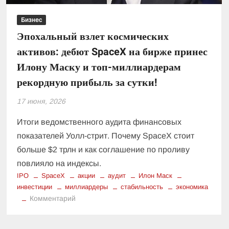
Бизнес
Эпохальный взлет космических
активов: дебют SpaceX на бирже принес
Илону Маску и топ-миллиардерам
рекордную прибыль за сутки!
17 июня, 2026
Итоги ведомственного аудита финансовых
показателей Уолл-стрит. Почему SpaceX стоит
больше $2 трлн и как соглашение по проливу
повлияло на индексы.
IPO
SpaceX
акции
аудит
Илон Маск
инвестиции
миллиардеры
стабильность
экономика
к
Комментарий
Эпохальный
взлет