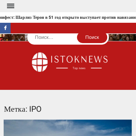
Перейти
к
ест: Шарлиз Терон в 51 год открыто выступает против навязанны
содержимому
facebook
Поиск
IST
Метка:
IPO