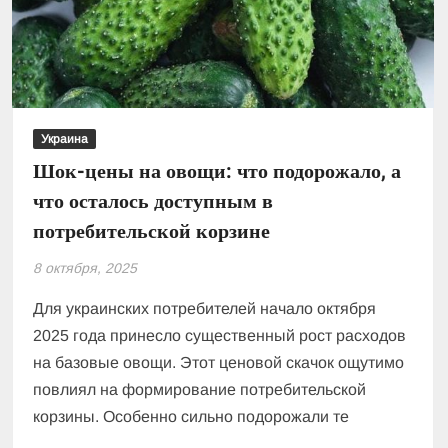
а
какие
подешевели
Украина
Шок-цены на овощи: что подорожало, а
что осталось доступным в
потребительской корзине
8 октября, 2025
Для украинских потребителей начало октября
2025 года принесло существенный рост расходов
на базовые овощи. Этот ценовой скачок ощутимо
повлиял на формирование потребительской
корзины. Особенно сильно подорожали те