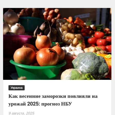
картофель
упала
на
10%:
что
произошло
на
рынке
Украина
Как весенние заморозки повлияли на
урожай 2025: прогноз НБУ
9 августа, 2025