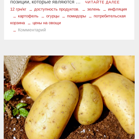
позиции, которые являются …
ЧИТАЙТЕ ДАЛЕЕ
12 грн/кг
доступность продуктов.
зелень
инфляция
картофель
огурцы
помидоры
потребительская
корзина
цены на овощи
к
Комментарий
Шок-
цены
на
овощи:
что
подорожало,
а
что
осталось
доступным
в
потребительской
корзине