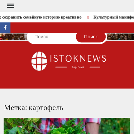
Перейти
к
охранить семейную историю креативно
Культурный манифест: 
содержимому
facebook
Поиск
IST
Метка:
картофель