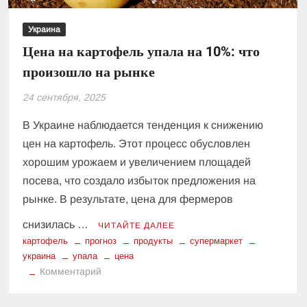
Украина
Цена на картофель упала на 10%: что
произошло на рынке
24 сентября, 2025
В Украине наблюдается тенденция к снижению
цен на картофель. Этот процесс обусловлен
хорошим урожаем и увеличением площадей
посева, что создало избыток предложения на
рынке. В результате, цена для фермеров
снизилась …
ЧИТАЙТЕ ДАЛЕЕ
картофель
прогноз
продукты
супермаркет
украина
упала
цена
к
Комментарий
Цена
на