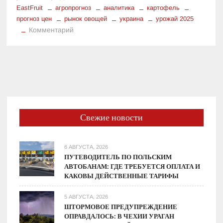
EastFruit
агропрогноз
аналитика
картофель
прогноз цен
рынок овощей
украина
урожай 2025
к
Комментарий
Прогноз
цен
на
картофель:
стоит
ли
ожидать
Свежие новости
дальнейшего
падения
стоимости?
6 АВГУСТА, 2026
ПУТЕВОДИТЕЛЬ ПО ПОЛЬСКИМ
АВТОБАНАМ: ГДЕ ТРЕБУЕТСЯ ОПЛАТА И
КАКОВЫ ДЕЙСТВЕННЫЕ ТАРИФЫ
5 АВГУСТА, 2026
ШТОРМОВОЕ ПРЕДУПРЕЖДЕНИЕ
ОПРАВДАЛОСЬ: В ЧЕХИИ УРАГАН