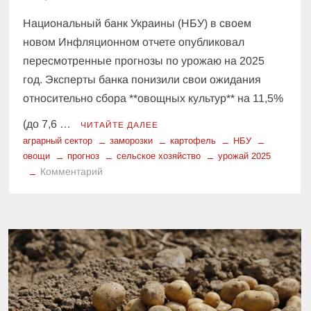
Национальный банк Украины (НБУ) в своем
новом Инфляционном отчете опубликовал
пересмотренные прогнозы по урожаю на 2025
год. Эксперты банка понизили свои ожидания
относительно сбора **овощных культур** на 11,5%
(до 7,6 …
ЧИТАЙТЕ ДАЛЕЕ
аграрный сектор
заморозки
картофель
НБУ
овощи
прогноз
сельское хозяйство
урожай 2025
к
Комментарий
Как
весенние
заморозки
повлияли
на
урожай
2025:
прогноз