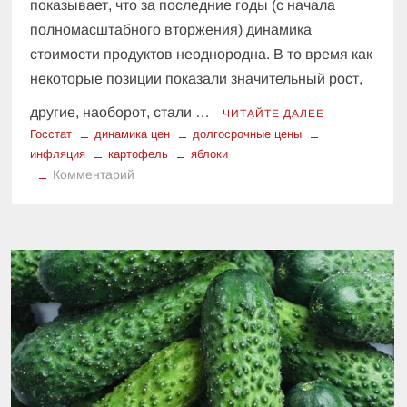
показывает, что за последние годы (с начала
полномасштабного вторжения) динамика
стоимости продуктов неоднородна. В то время как
некоторые позиции показали значительный рост,
другие, наоборот, стали …
ЧИТАЙТЕ ДАЛЕЕ
Госстат
динамика цен
долгосрочные цены
инфляция
картофель
яблоки
к
Комментарий
Цены
на
продукты:
Какие
овощи
подорожали
на
281%
с
начала
войны,