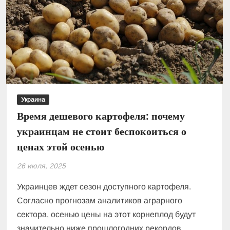
НБУ
Украина
Время дешевого картофеля: почему
украинцам не стоит беспокоиться о
ценах этой осенью
26 июля, 2025
Украинцев ждет сезон доступного картофеля.
Согласно прогнозам аналитиков аграрного
сектора, осенью цены на этот корнеплод будут
значительно ниже прошлогодних рекордов.