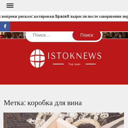
Перейти
к
 вопреки рискам: котировки SpaceX выросли после завершения пер
содержимому
facebook
Поиск
IST
Метка:
коробка для вина