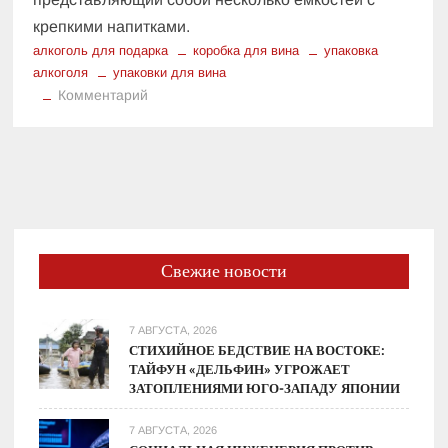
крепкими напитками.
алкоголь для подарка
коробка для вина
упаковка
алкоголя
упаковки для вина
к
Комментарий
Коробки
для
вина
в
Москве
Свежие новости
7 АВГУСТА, 2026
СТИХИЙНОЕ БЕДСТВИЕ НА ВОСТОКЕ:
ТАЙФУН «ДЕЛЬФИН» УГРОЖАЕТ
ЗАТОПЛЕНИЯМИ ЮГО-ЗАПАДУ ЯПОНИИ
7 АВГУСТА, 2026