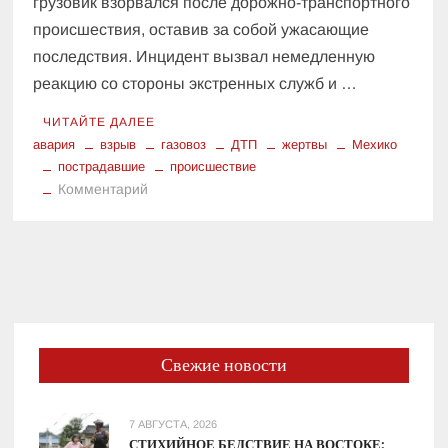
грузовик взорвался после дорожно-транспортного
происшествия, оставив за собой ужасающие
последствия. Инцидент вызвал немедленную
реакцию со стороны экстренных служб и …
ЧИТАЙТЕ ДАЛЕЕ
авария
взрыв
газовоз
ДТП
жертвы
Мехико
пострадавшие
происшествие
к
Комментарий
Взрыв
газовоза
в
Мехико:
главное
о
трагедии
Свежие новости
7 АВГУСТА, 2026
СТИХИЙНОЕ БЕДСТВИЕ НА ВОСТОКЕ: