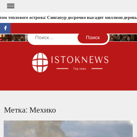
Перейти
к
том теплового острова: Сингапур досрочно высадит миллион деревь
содержимому
facebook
Поиск
IST
Метка:
Мехико