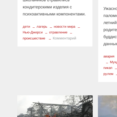
кондитерскими изделия с
Ужасн
психоактивными компонентами.
паломн
летний
дети
лагерь
новости мира
родите
Нью-Джерси
отравление
буддис
к
Комментарий
происшествие
данные
Опасное
угощение
в
авария
Нью-
Мук
Джерси:
пикап
в
рулем
летнем
лагере
13
детей
отравились
конфетными
батончиками