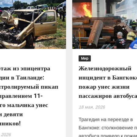
Мир
таж из эпицентра
Железнодорожный
дии в Таиланде:
инцидент в Бангкок
нтролируемый пикап
пожар унес жизни
правлением 11-
пассажиров автобус
го мальчика унес
18 мая, 2026
и девяти
Трагедия на переезде в
мников!
Бангкоке: столкновение 
 2026
автобуса привело к пожа