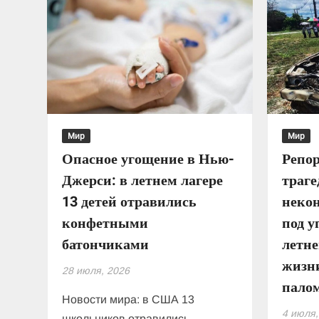
Мир
Мир
Опасное угощение в Нью-
Репор
Джерси: в летнем лагере
траге
13 детей отравились
неко
конфетными
под у
батончиками
летне
жизн
28 июля, 2026
пало
Новости мира: в США 13
4 июля,
школьников отравились