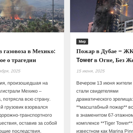
пикап
под
управлением
11-
летнего
мальчика
Мир
унес
 газовоза в Мехико:
Пожар в Дубае – ЖК
жизни
ое о трагедии
Tower в Огне, Без Ж
девяти
паломников!
ября, 2025
15 июня, 2025
ия, произошедшая на
Вечером 13 июня жители
гистрали Мехико –
стали свидетелями
, потрясла всю страну.
драматического зрелища
й грузовик взорвался
**масштабный пожар** в
дорожно-транспортного
в знаменитом 67-этажно
ествия, оставив за собой
комплексе **Tiger Tower**
ющие последствия.
известном как Marina Pin