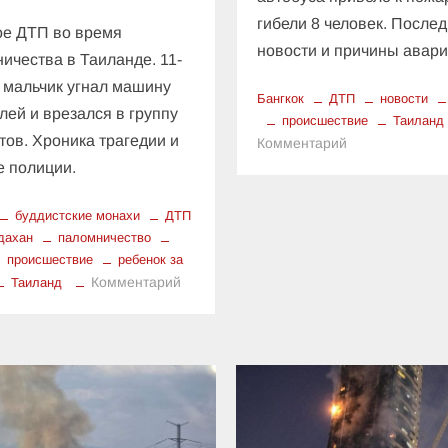
гибели 8 человек. После
ое ДТП во время
новости и причины авари
ичества в Таиланде. 11-
 мальчик угнал машину
Бангкок
ДТП
новости
лей и врезался в группу
происшествие
Таиланд
тов. Хроника трагедии и
к
Комментарий
Железнодорож
 полиции.
инцидент
в
буддистские монахи
ДТП
Бангкоке:
дахан
паломничество
пожар
происшествие
ребенок за
унес
к
Комментарий
Таиланд
жизни
Репортаж
пассажиров
из
автобуса
эпицентра
трагедии
в
Таиланде:
неконтролируемый