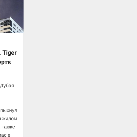
 Tiger
ертв
 Дубая
:
спыхнул
м жилом
, также
nacle.