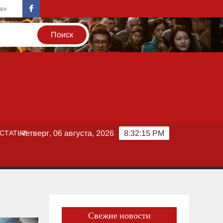
Культурный манифест: Шарлиз Терон в 51 год открыто выступае
facebook
СТАТЬИ
Четверг, 06 августа, 2026
8:32:16 PM
Свежие новости