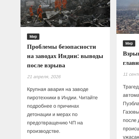
Мир
Мир
Проблемы безопасности
Взрыв
на заводах Индии: выводы
главн
после взрыва
11 сент
21 апреля, 2026
Трагед
Крупная авария на заводе
автома
пиротехники в Индии. Читайте
Пуэбла
подробнее о причинах
Газовы
детонации и мерах по
после 
предотвращению ЧП на
происш
производстве.
ужаса