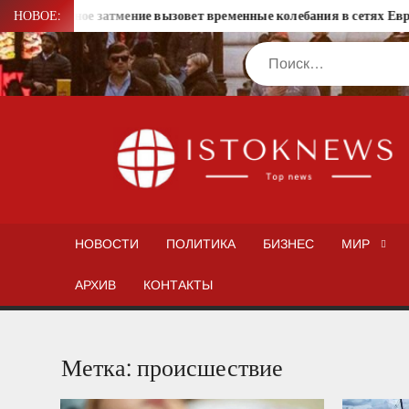
Перейти
 солнечное затмение вызовет временные колебания в сетях Европы
НОВОЕ:
к
Поиск
содержимому
НОВОСТИ
ПОЛИТИКА
БИЗНЕС
МИР
АРХИВ
КОНТАКТЫ
Метка:
происшествие