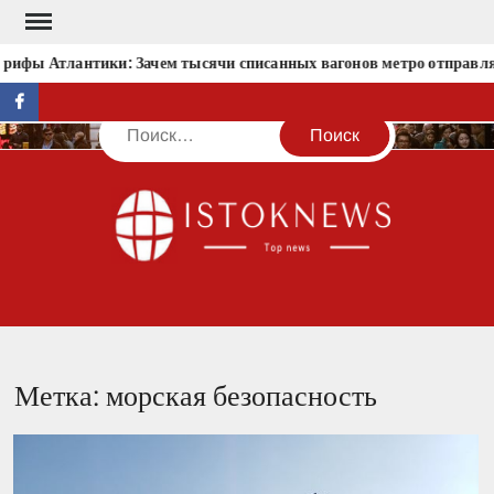
Перейти
к
рифы Атлантики: Зачем тысячи списанных вагонов метро отправлял
содержимому
facebook
Поиск
IST
Метка:
морская безопасность