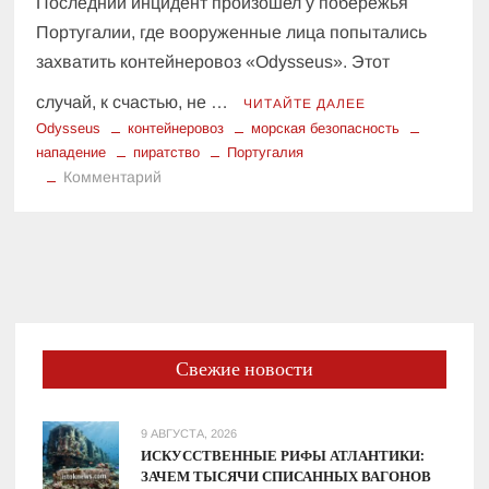
Последний инцидент произошел у побережья
Португалии, где вооруженные лица попытались
захватить контейнеровоз «Odysseus». Этот
случай, к счастью, не …
ЧИТАЙТЕ ДАЛЕЕ
Odysseus
контейнеровоз
морская безопасность
нападение
пиратство
Португалия
к
Комментарий
Новая
волна
пиратства:
попытка
захвата
«Odysseus»
у
Свежие новости
Португалии
9 АВГУСТА, 2026
ИСКУССТВЕННЫЕ РИФЫ АТЛАНТИКИ:
ЗАЧЕМ ТЫСЯЧИ СПИСАННЫХ ВАГОНОВ