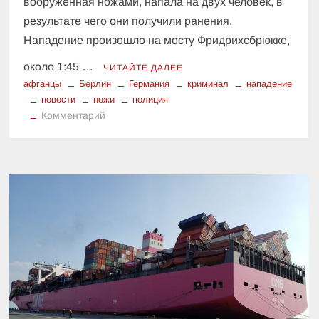
вооруженная ножами, напала на двух человек, в
результате чего они получили ранения.
Нападение произошло на мосту Фридрихсбрюкке,
около 1:45 …
ЧИТАЙТЕ ДАЛЕЕ
афганцы
Берлин
Германия
криминал
нападение
новости
ножи
полиция
к
Комментарий
Что
произошло
в
Берлине:
двое
раненых
после
нападения
с
ножами