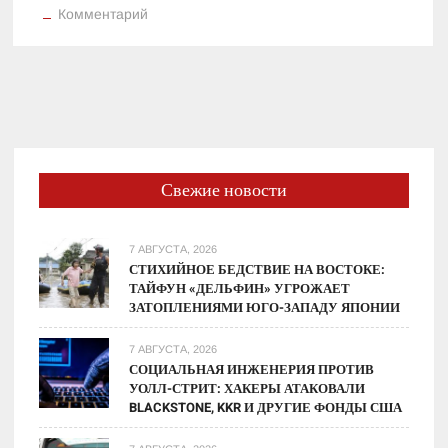
к
Комментарий
Новая
волна
пиратства:
попытка
захвата
«Odysseus»
у
Свежие новости
Португалии
7 АВГУСТА, 2026
СТИХИЙНОЕ БЕДСТВИЕ НА ВОСТОКЕ:
ТАЙФУН «ДЕЛЬФИН» УГРОЖАЕТ
ЗАТОПЛЕНИЯМИ ЮГО-ЗАПАДУ ЯПОНИИ
7 АВГУСТА, 2026
СОЦИАЛЬНАЯ ИНЖЕНЕРИЯ ПРОТИВ
УОЛЛ-СТРИТ: ХАКЕРЫ АТАКОВАЛИ
BLACKSTONE, KKR И ДРУГИЕ ФОНДЫ США