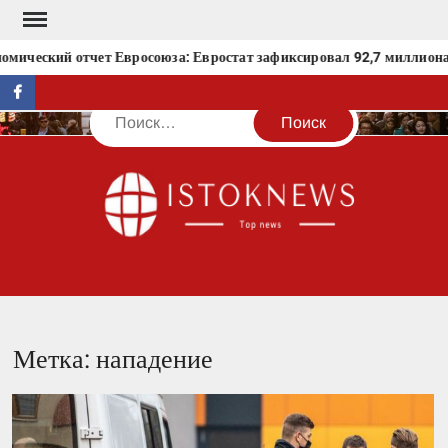
Перейти
к
мический отчет Евросоюза: Евростат зафиксировал 92,7 миллиона ч
содержимому
facebook
Поиск
IST
Метка:
нападение