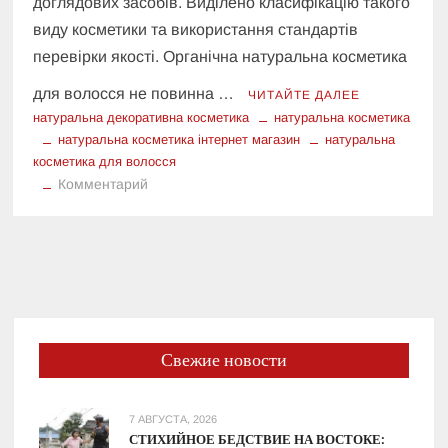
доглядових засобів. Виділено класифікацію такого
виду косметики та використання стандартів
перевірки якості. Органічна натуральна косметика
для волосся не повинна …
ЧИТАЙТЕ ДАЛЕЕ
натуральна декоративна косметика
натуральна косметика
натуральна косметика інтернет магазин
натуральна
косметика для волосся
к
Комментарий
Рослинна
косметика
для
догляду
за
волоссям
та
Свежие новости
шкірою
голови
7 АВГУСТА, 2026
СТИХИЙНОЕ БЕДСТВИЕ НА ВОСТОКЕ: