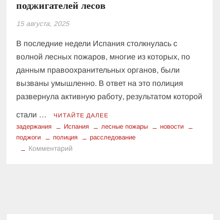
поджигателей лесов
15 августа, 2025
В последние недели Испания столкнулась с
волной лесных пожаров, многие из которых, по
данным правоохранительных органов, были
вызваны умышленно. В ответ на это полиция
развернула активную работу, результатом которой
стали …
ЧИТАЙТЕ ДАЛЕЕ
задержания
Испания
лесные пожары
новости
поджоги
полиция
расследование
к
Комментарий
Как
испанская
полиция
ловит
поджигателей
лесов