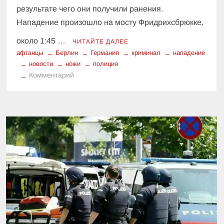
результате чего они получили ранения.
Нападение произошло на мосту Фридрихсбрюкке,
около 1:45 …
ЧИТАЙТЕ ДАЛЕЕ
афганцы
Берлин
Германия
криминал
нападение
новости
ножи
полиция
к
Комментарий
Что
произошло
в
Берлине:
двое
раненых
после
нападения
с
ножами