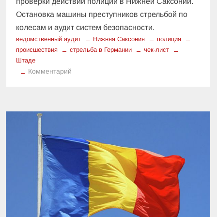
проверки действий полиции в Нижней Саксонии.
Остановка машины преступников стрельбой по
колесам и аудит систем безопасности.
ведомственный аудит
Нижняя Саксония
полиция
происшествия
стрельба в Германии
чек-лист
Штаде
к
Комментарий
Ведомственный
чек-
лист
безопасности:
стрельба
в
Штаде
повлекла
за
собой
ревизию
систем
охраны