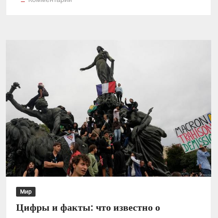
Румыния:
тревога
в
школах
и
больницах
из-
за
анонимных
угроз
Мир
Цифры и факты: что известно о