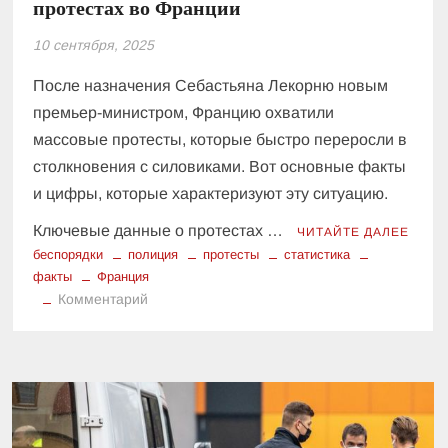
протестах во Франции
10 сентября, 2025
После назначения Себастьяна Лекорню новым
премьер-министром, Францию охватили
массовые протесты, которые быстро переросли в
столкновения с силовиками. Вот основные факты
и цифры, которые характеризуют эту ситуацию.
Ключевые данные о протестах …
ЧИТАЙТЕ ДАЛЕЕ
беспорядки
полиция
протесты
статистика
факты
Франция
к
Комментарий
Цифры
и
факты:
что
известно
о