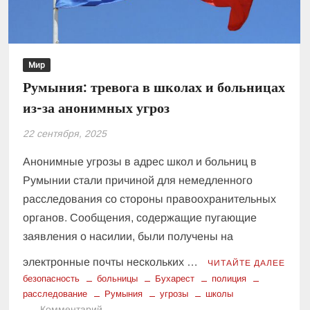
социальных
учреждений
Германии
Мир
Румыния: тревога в школах и больницах
из-за анонимных угроз
22 сентября, 2025
Анонимные угрозы в адрес школ и больниц в
Румынии стали причиной для немедленного
расследования со стороны правоохранительных
органов. Сообщения, содержащие пугающие
заявления о насилии, были получены на
электронные почты нескольких …
ЧИТАЙТЕ ДАЛЕЕ
безопасность
больницы
Бухарест
полиция
расследование
Румыния
угрозы
школы
к
Комментарий