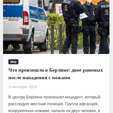
протестах
во
Франции
Мир
Что произошло в Берлине: двое раненых
после нападения с ножами
9 сентября, 2025
В центре Берлина произошел инцидент, который
расследует местная полиция. Группа афганцев,
вооруженная ножами, напала на двух человек, в