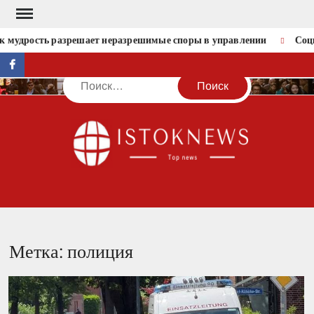
Перейти
к
мудрость разрешает неразрешимые споры в управлении
Социал
содержимому
facebook
Поиск
IST
Метка:
полиция