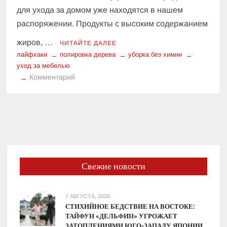
для ухода за домом уже находятся в нашем
распоряжении. Продукты с высоким содержанием
жиров, …
ЧИТАЙТЕ ДАЛЕЕ
лайфхаки
полировка дерева
уборка без химии
уход за мебелью
к
Комментарий
Неочевидные
помощники:
как
продукты
из
холодильника
спасают
Свежие новости
интерьер
7 АВГУСТА, 2026
СТИХИЙНОЕ БЕДСТВИЕ НА ВОСТОКЕ:
ТАЙФУН «ДЕЛЬФИН» УГРОЖАЕТ
ЗАТОПЛЕНИЯМИ ЮГО-ЗАПАДУ ЯПОНИИ