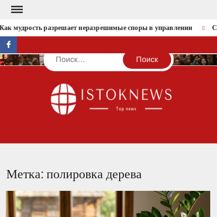
Перейти
к
Как мудрость разрешает неразрешимые споры в управлении
Со
содержимому
facebook
Поиск
IST
Метка:
полировка дерева