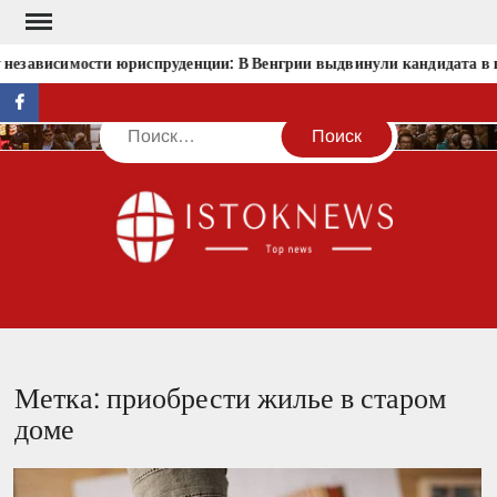
Перейти
к
 независимости юриспруденции: В Венгрии выдвинули кандидата в 
содержимому
facebook
Поиск
IST
Метка:
приобрести жилье в старом
доме