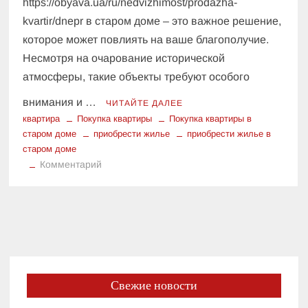
https://obyava.ua/ru/nedvizhimost/prodazha-
kvartir/dnepr в старом доме – это важное решение,
которое может повлиять на ваше благополучие.
Несмотря на очарование исторической
атмосферы, такие объекты требуют особого
внимания и …
ЧИТАЙТЕ ДАЛЕЕ
квартира
Покупка квартиры
Покупка квартиры в
старом доме
приобрести жилье
приобрести жилье в
старом доме
к
Комментарий
Покупка
квартиры
в
старом
доме:
важные
нюансы
Свежие новости
и
рекомендации