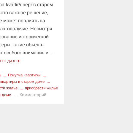
ha-kvartir/dnepr в старом
 это важное решение,
е может повлиять на
лагополучие. Несмотря
рование исторической
еры, такие объекты
т особого внимания и …
ЙТЕ ДАЛЕЕ
а
Покупка квартиры
 квартиры в старом доме
сти жилье
приобрести жилье
к
Комментарий
м доме
Покупка
квартиры
в
старом
доме: