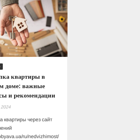
e
пка квартиры в
м доме: важные
сы и рекомендации
 2024
а квартиры через сайт
лений
/obyava.ua/ru/nedvizhimost/