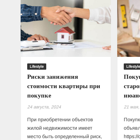
Lifestyle
Lifestyl
Риски занижения
Поку
стоимости квартиры при
старо
покупке
нюан
24 августа, 2024
21 мая,
При приобретении объектов
Покупк
жилой недвижимости имеет
объяв
место быть определенный риск,
https:/