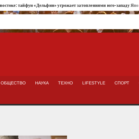
остоке: тайфун «Дельфин» угрожает затоплениями юго-западу Япони
ISTOKNEWS
ОБЩЕСТВО
НАУКА
ТЕХНО
LIFESTYLE
СПОРТ