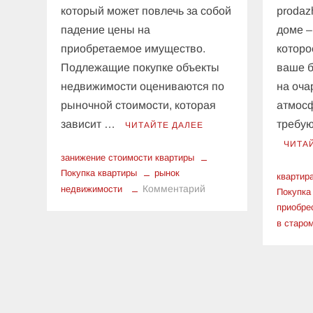
который может повлечь за собой
prodaz
падение цены на
доме –
приобретаемое имущество.
которо
Подлежащие покупке объекты
ваше б
недвижимости оцениваются по
на оча
рыночной стоимости, которая
атмосф
зависит …
требую
ЧИТАЙТЕ ДАЛЕЕ
ЧИТА
занижение стоимости квартиры
Покупка квартиры
рынок
квартир
к
Комментарий
недвижимости
Покупка
Риски
приобре
занижения
в старо
стоимости
квартиры
при
покупке