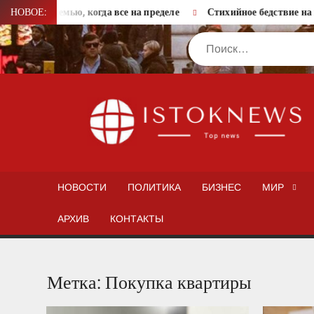
Перейти
ергию в семью, когда все на пределе
НОВОЕ:
Стихийное бедствие на в
к
Поиск
содержимому
НОВОСТИ
ПОЛИТИКА
БИЗНЕС
МИР
АРХИВ
КОНТАКТЫ
Метка:
Покупка квартиры