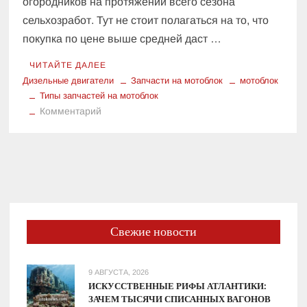
огородников на протяжении всего сезона
сельхозработ. Тут не стоит полагаться на то, что
покупка по цене выше средней даст …
ЧИТАЙТЕ ДАЛЕЕ
Дизельные двигатели
Запчасти на мотоблок
мотоблок
Типы запчастей на мотоблок
к
Комментарий
Запчасти
на
мотоблок:
у
каких
качество
выше?
Свежие новости
9 АВГУСТА, 2026
ИСКУССТВЕННЫЕ РИФЫ АТЛАНТИКИ:
ЗАЧЕМ ТЫСЯЧИ СПИСАННЫХ ВАГОНОВ