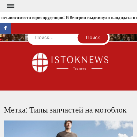
Перейти
к
 независимости юриспруденции: В Венгрии выдвинули кандидата в 
содержимому
facebook
Поиск
IST
Метка:
Типы запчастей на мотоблок