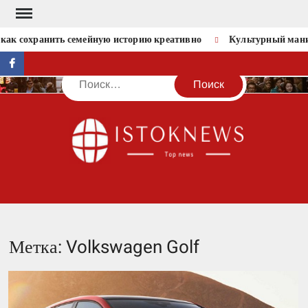
Перейти
к
 как сохранить семейную историю креативно
Культурный маниф
содержимому
facebook
Поиск
IST
Метка:
Volkswagen Golf