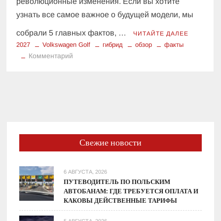
революционные изменения. Если вы хотите
узнать все самое важное о будущей модели, мы
собрали 5 главных фактов, …
ЧИТАЙТЕ ДАЛЕЕ
2027
Volkswagen Golf
гибрид
обзор
факты
к
Комментарий
Все,
что
известно
о
новом
Volkswagen
Golf
Свежие новости
9:
5
главных
6 АВГУСТА, 2026
фактов
ПУТЕВОДИТЕЛЬ ПО ПОЛЬСКИМ
АВТОБАНАМ: ГДЕ ТРЕБУЕТСЯ ОПЛАТА И
КАКОВЫ ДЕЙСТВЕННЫЕ ТАРИФЫ