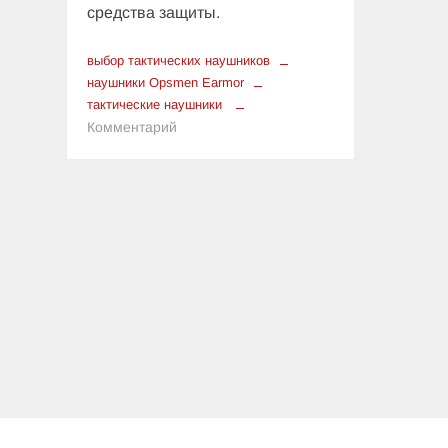
средства защиты.
выбор тактических наушников
наушники Opsmen Earmor
тактические наушники
к
Комментарий
Что
нужно
знать
о
тактических
наушниках