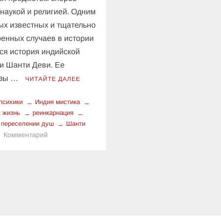
наукой и религией. Одним
ых известных и тщательно
енных случаев в истории
ся история индийской
и Шанти Деви. Ее
азы …
ЧИТАЙТЕ ДАЛЕЕ
 психики
Индия мистика
 жизнь
реинкарнация
 переселении душ
Шанти
к
Комментарий
Шанти
Деви:
задокументированный
случай
памяти
о
прошлой