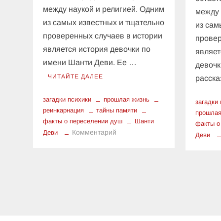
между наукой и религией. Одним
между 
из самых известных и тщательно
из сам
проверенных случаев в истории
провер
является история девочки по
являет
имени Шанти Деви. Ее …
девочк
ЧИТАЙТЕ ДАЛЕЕ
расск
загадки психики
прошлая жизнь
загадки
реинкарнация
тайны памяти
прошлая
факты о переселении душ
Шанти
факты о
к
Комментарий
Деви
Деви
Шанти
Деви:
задокументированный
случай
памяти
о
прошлой