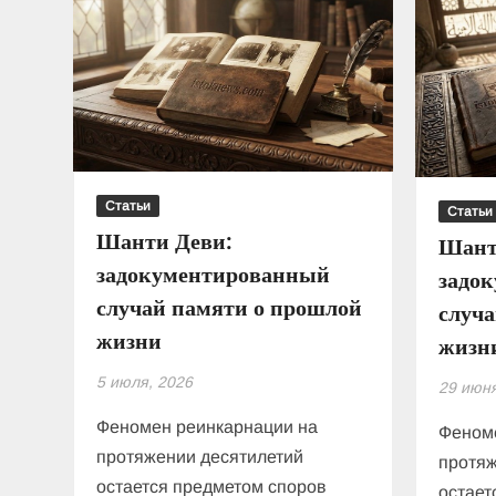
Статьи
Статьи
Шанти Деви:
Шант
задокументированный
задо
случай памяти о прошлой
случ
жизни
жизн
5 июля, 2026
29 июня
Феномен реинкарнации на
Феном
протяжении десятилетий
протяж
остается предметом споров
остает