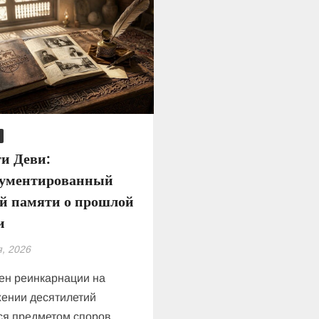
и Деви:
кументированный
ай памяти о прошлой
и
, 2026
ен реинкарнации на
ении десятилетий
ся предметом споров