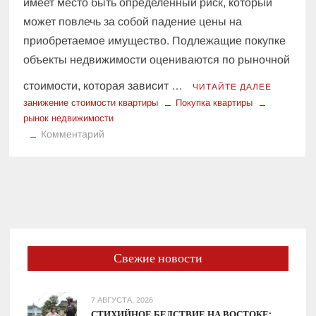
имеет место быть определенный риск, который
может повлечь за собой падение цены на
приобретаемое имущество. Подлежащие покупке
объекты недвижимости оцениваются по рыночной
стоимости, которая зависит …
ЧИТАЙТЕ ДАЛЕЕ
занижение стоимости квартиры
Покупка квартиры
рынок недвижимости
к
Комментарий
Риски
занижения
стоимости
квартиры
при
покупке
Свежие новости
7 АВГУСТА, 2026
СТИХИЙНОЕ БЕДСТВИЕ НА ВОСТОКЕ: