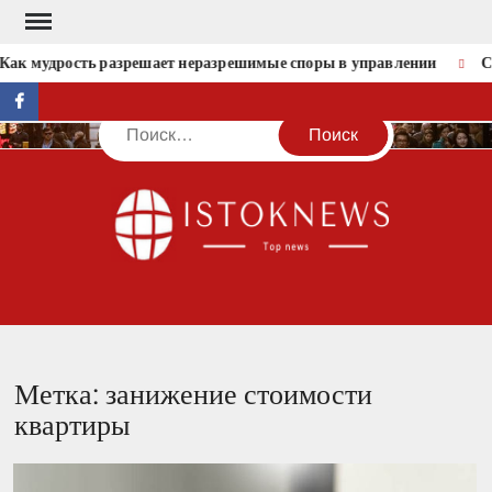
Перейти
к
Как мудрость разрешает неразрешимые споры в управлении
Со
содержимому
facebook
Поиск
IST
Метка:
занижение стоимости
квартиры