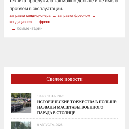
техника прослужила как можно дольше и не имела
проблем в эксплуатации.
заправка кондиционера
заправка фреоном
кондиционер
фреон
к
Комментарий
Для
чего
нужна
заправка
кондиционера
фреоном
Свежие новости
10 АВГУСТА, 2026
ИСТОРИЧЕСКИЕ ТОРЖЕСТВА В ПОЛЬШЕ:
НАЗВАНЫ МАСШТАБЫ ВОЕННОГО
ПАРАДА В СТОЛИЦЕ
9 АВГУСТА, 2026