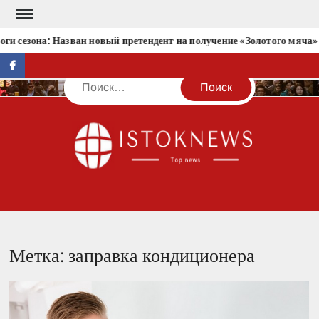
Перейти
к
ги сезона: Назван новый претендент на получение «Золотого мяча»
содержимому
facebook
Поиск
IST
Метка:
заправка кондиционера