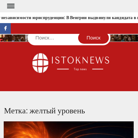
Перейти
к
 независимости юриспруденции: В Венгрии выдвинули кандидата в 
содержимому
facebook
Поиск
IST
Метка:
желтый уровень