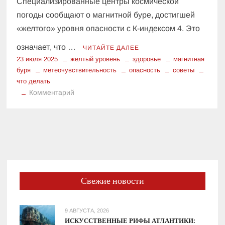
Специализированные центры космической
погоды сообщают о магнитной буре, достигшей
«желтого» уровня опасности с К-индексом 4. Это
означает, что …
ЧИТАЙТЕ ДАЛЕЕ
23 июля 2025
желтый уровень
здоровье
магнитная
буря
метеочувствительность
опасность
советы
что делать
к
Комментарий
Внимание:
Землю
накрыла
магнитная
буря!
Что
делать
Свежие новости
23
июля?
9 АВГУСТА, 2026
ИСКУССТВЕННЫЕ РИФЫ АТЛАНТИКИ: