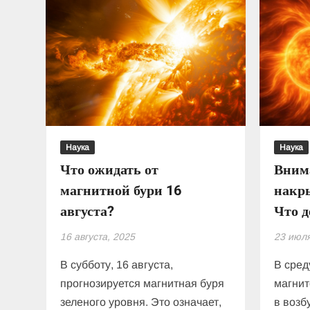
Наука
Наука
Что ожидать от
Вним
магнитной бури 16
накры
августа?
Что д
16 августа, 2025
23 июля
В субботу, 16 августа,
В сред
прогнозируется магнитная буря
магнит
зеленого уровня. Это означает,
в возб