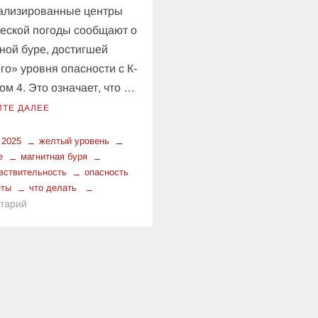
ализированные центры
еской погоды сообщают о
ной буре, достигшей
го» уровня опасности с К-
ом 4. Это означает, что …
ЙТЕ ДАЛЕЕ
 2025
желтый уровень
е
магнитная буря
вствительность
опасность
еты
что делать
к
тарий
Внимание:
Землю
накрыла
магнитная
буря!
Что
делать