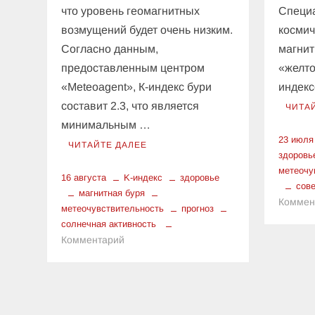
что уровень геомагнитных
Специ
возмущений будет очень низким.
космич
Согласно данным,
магнит
предоставленным центром
«желто
«Меteoagent», К-индекс бури
индекс
составит 2.3, что является
ЧИТА
минимальным …
23 июля
ЧИТАЙТЕ ДАЛЕЕ
здоровь
метеочу
16 августа
K-индекс
здоровье
сов
магнитная буря
Коммен
метеочувствительность
прогноз
солнечная активность
к
Комментарий
Что
ожидать
от
магнитной