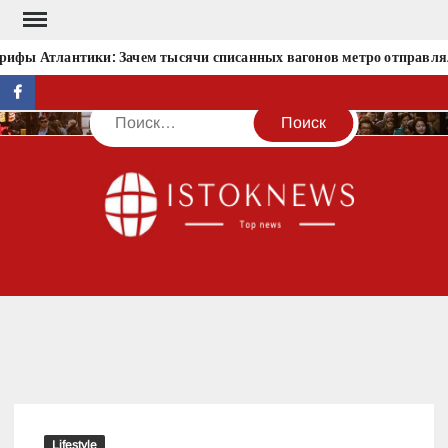
Перейти
к
ифы Атлантики: Зачем тысячи списанных вагонов метро отправляли
содержимому
facebook
Поиск
IST
Lifestyle