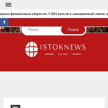
Перейти
к
льным финансовым оборотом: США внесли в санкционный список д
содержимому
facebook
Поиск
IST
Мир