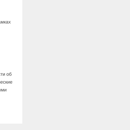
амках
ти об
ческие
ыми