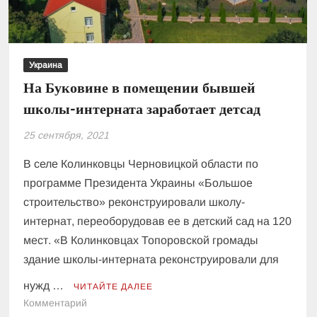
Украина
На Буковине в помещении бывшей
школы-интерната заработает детсад
25 сентября, 2021
В селе Колинковцы Черновицкой области по
программе Президента Украины «Большое
строительство» реконструировали школу-
интернат, переоборудовав ее в детский сад на 120
мест. «В Колинковцах Топоровской громады
здание школы-интерната реконструировали для
нужд …
ЧИТАЙТЕ ДАЛЕЕ
к
Комментарий