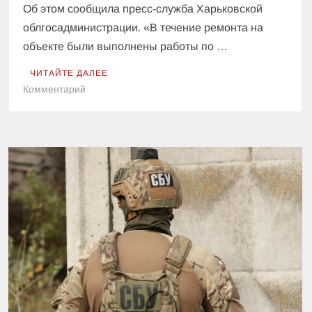
Об этом сообщила пресс-служба Харьковской
облгосадминистрации. «В течение ремонта на
объекте были выполнены работы по …
ЧИТАЙТЕ ДАЛЕЕ
к
Комментарий
На
Харьковщине
отремонтировали
мост
на
дороге
Мерефа
—
Змиев