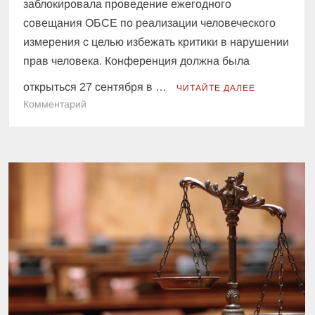
заблокировала проведение ежегодного
совещания ОБСЕ по реализации человеческого
измерения с целью избежать критики в нарушении
прав человека. Конференция должна была
открыться 27 сентября в …
ЧИТАЙТЕ ДАЛЕЕ
к
Комментарий
США
обвинили
Россию
в
срыве
совещания
ОБСЕ
по
вопросам
человеческого
измерения