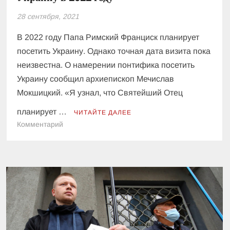
28 сентября, 2021
В 2022 году Папа Римский Франциск планирует
посетить Украину. Однако точная дата визита пока
неизвестна. О намерении понтифика посетить
Украину сообщил архиепископ Мечислав
Мокшицкий. «Я узнал, что Святейший Отец
планирует …
ЧИТАЙТЕ ДАЛЕЕ
к
Комментарий
Папа
Римский
планирует
посетить
Украину
в
2022
году