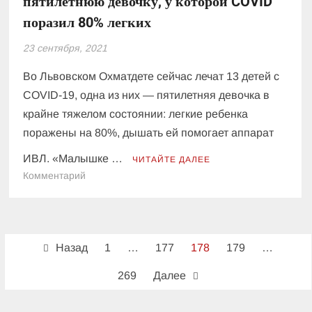
пятилетнюю девочку, у которой COVID
поразил 80% легких
23 сентября, 2021
Во Львовском Охматдете сейчас лечат 13 детей с
COVID-19, одна из них — пятилетняя девочка в
крайне тяжелом состоянии: легкие ребенка
поражены на 80%, дышать ей помогает аппарат
ИВЛ. «Малышке …
ЧИТАЙТЕ ДАЛЕЕ
к
Комментарий
Врачи
львовского
Охматдета
Пагинация
спасают
Назад
1
…
177
178
179
…
пятилетнюю
записей
девочку,
269
Далее
у
которой