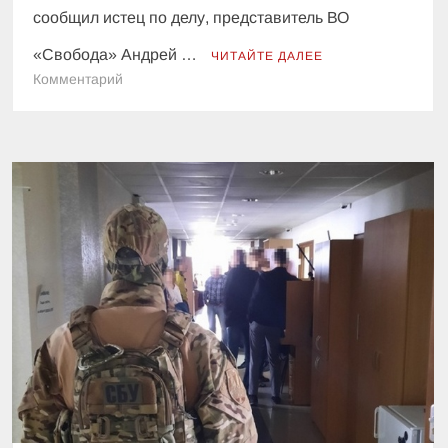
сообщил истец по делу, представитель ВО
«Свобода» Андрей …
ЧИТАЙТЕ ДАЛЕЕ
к
Комментарий
Григоренко
vs
Жуков:
суд
вновь
отменил
решение
мэрии
Харькова
переименовать
проспект