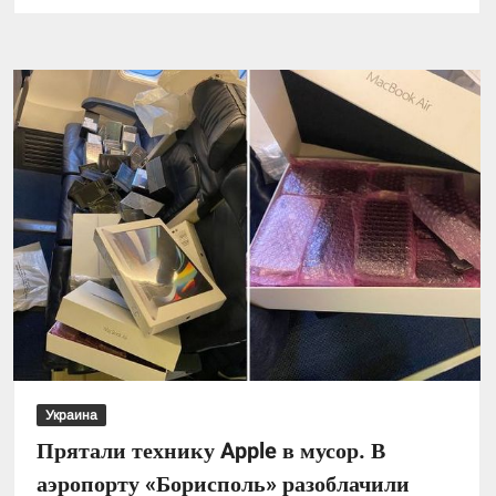
На
Буковине
в
помещении
бывшей
школы-
интерната
заработает
детсад
Украина
Прятали технику Apple в мусор. В
аэропорту «Борисполь» разоблачили