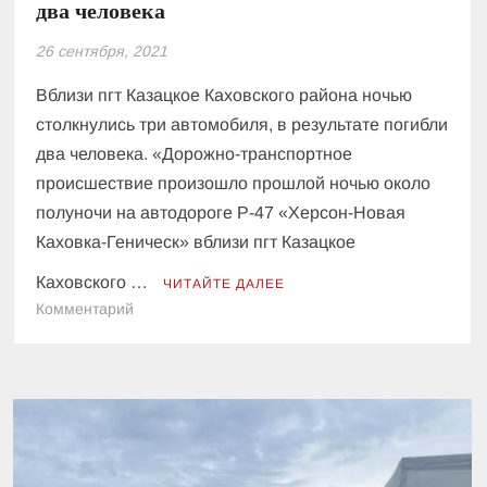
два человека
26 сентября, 2021
Вблизи пгт Казацкое Каховского района ночью
столкнулись три автомобиля, в результате погибли
два человека. «Дорожно-транспортное
происшествие произошло прошлой ночью около
полуночи на автодороге Р-47 «Херсон-Новая
Каховка-Геническ» вблизи пгт Казацкое
Каховского …
ЧИТАЙТЕ ДАЛЕЕ
к
Комментарий
На
Херсонщине
в
тройном
ДТП
погибли
два