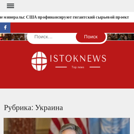
Перейти
к
нералы: США профинансируют гигантский сырьевой проект
Ис
содержимому
facebook
Поиск
IST
Рубрика:
Украина