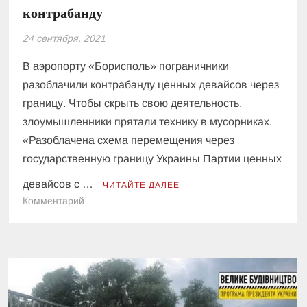
контрабанду
24 сентября, 2021
В аэропорту «Борисполь» пограничники
разоблачили контрабанду ценных девайсов через
границу. Чтобы скрыть свою деятельность,
злоумышленники прятали технику в мусорниках.
«Разоблачена схема перемещения через
государственную границу Украины Партии ценных
девайсов с …
ЧИТАЙТЕ ДАЛЕЕ
к
Комментарий
Прятали
технику
Apple
в
мусор.
В