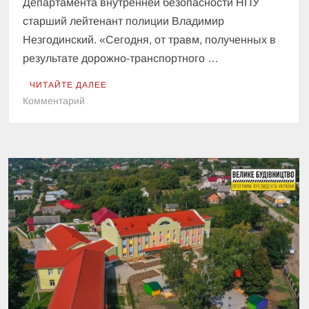
Департамента внутренней безопасности НПУ
старший лейтенант полиции Владимир
Незгодинский. «Сегодня, от травм, полученных в
результате дорожно-транспортного …
ЧИТАЙТЕ ДАЛЕЕ
к
Комментарий
На
Одесчине
от
полученных
в
ДТП
травм
скончался
полицейский