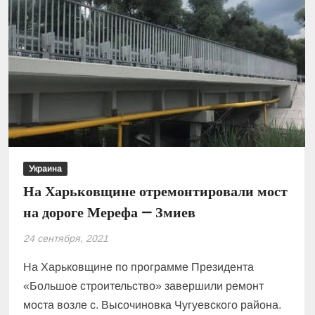
аэропорту
«Борисполь»
разоблачили
контрабанду
Украина
На Харьковщине отремонтировали мост
на дороге Мерефа — Змиев
24 сентября, 2021
На Харьковщине по программе Президента
«Большое строительство» завершили ремонт
моста возле с. Высочиновка Чугуевского района.