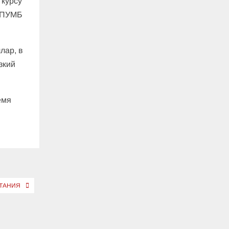
 курсу
в ПУМБ
лар, в
зкий
емя
ИТАНИЯ