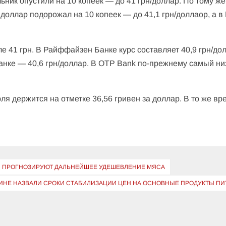
ник опустили на 10 копеек — до 41 грн/доллар. По тому же
доллар подорожал на 10 копеек — до 41,1 грн/доллаор, а 
 41 грн. В Райффайзен Банке курс составляет 40,9 грн/дол
Банке — 40,6 грн/доллар. В OTP Bank по-прежнему самый ни
я держится на отметке 36,56 гривен за доллар. В то же вр
Ы ПРОГНОЗИРУЮТ ДАЛЬНЕЙШЕЕ УДЕШЕВЛЕНИЕ МЯСА
МИНЕ НАЗВАЛИ СРОКИ СТАБИЛИЗАЦИИ ЦЕН НА ОСНОВНЫЕ ПРОДУКТЫ П