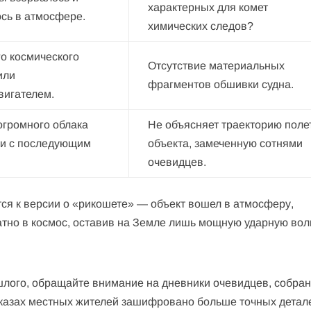
характерных для комет
сь в атмосфере.
химических следов?
о космического
Отсутствие материальных
или
фрагментов обшивки судна.
вигателем.
громного облака
Не объясняет траекторию поле
ли с последующим
объекта, замеченную сотнями
очевидцев.
я к версии о «рикошете» — объект вошел в атмосферу,
ратно в космос, оставив на Земле лишь мощную ударную вол
шлого, обращайте внимание на дневники очевидцев, собра
сказах местных жителей зашифровано больше точных детал