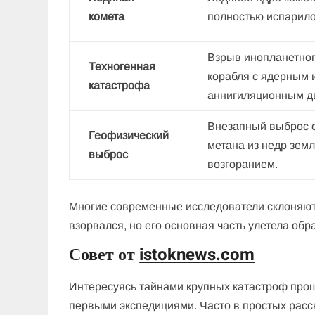
комета
полностью испарило
Взрыв инопланетног
Техногенная
корабля с ядерным 
катастрофа
аннигиляционным д
Внезапный выброс о
Геофизический
метана из недр зем
выброс
возгоранием.
Многие современные исследователи склоняютс
взорвался, но его основная часть улетела об
Совет от
istoknews.com
Интересуясь тайнами крупных катастроф про
первыми экспедициями. Часто в простых рас