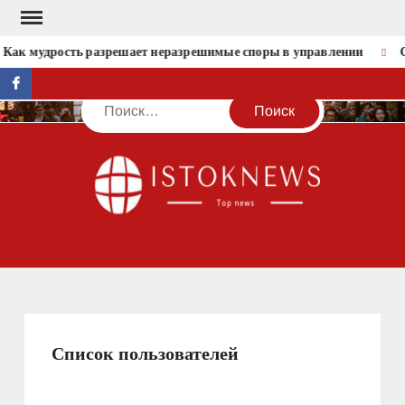
Перейти
к
 Как мудрость разрешает неразрешимые споры в управлении
С
содержимому
facebook
Поиск
IST
Список пользователей