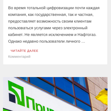
Во время тотальной цифровизации почти каждая
компания, как государственная, так и частная,
предоставляет возможность своим клиентам
пользоваться услугами через электронный
кабинет. Не является исключением и Нафтогаз.
Однако недавно пользователи личного …
ЧИТАЙТЕ ДАЛЕЕ
к
Комментарий
Нафтогаз
повышает
требования
к
верификации
своих
пользователей:
какую
информацию