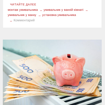
ЧИТАЙТЕ ДАЛЕЕ
монтаж умивальника
умивальник у ванній кімнаті
умивальник у ванну
установка умивальника
к
Комментарий
Особливості
монтажу
умивальника
у
ванній
кімнаті