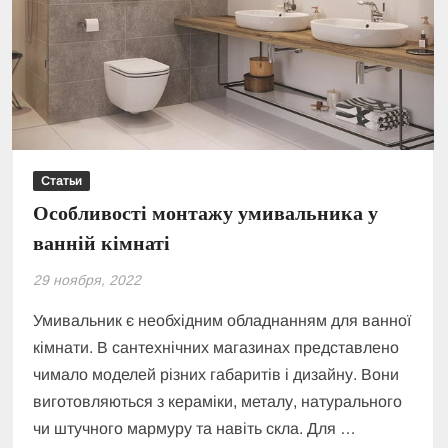
Статьи
Особливості монтажу умивальника у
ванній кімнаті
29 ноября, 2022
Умивальник є необхідним обладнанням для ванної
кімнати. В сантехнічних магазинах представлено
чимало моделей різних габаритів і дизайну. Вони
виготовляються з кераміки, металу, натурального
чи штучного мармуру та навіть скла. Для …