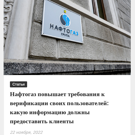
будут
платить
налоги
авансом:
президент
подписал
закон
Статьи
Нафтогаз повышает требования к
верификации своих пользователей:
какую информацию должны
предоставить клиенты
22 ноября, 2022