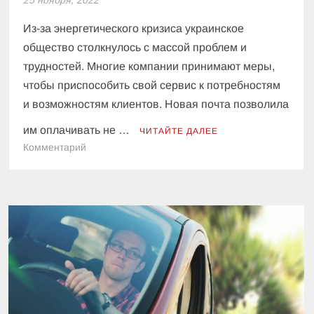
Из-за энергетического кризиса украинское
общество столкнулось с массой проблем и
трудностей. Многие компании принимают меры,
чтобы приспособить свой сервис к потребностям
и возможностям клиентов. Новая почта позволила
им оплачивать не …
ЧИТАЙТЕ ДАЛЕЕ
к
Комментарий
Клиенты
Новой
почты
теперь
будут
оплачивать
не
только
свои
посылки: