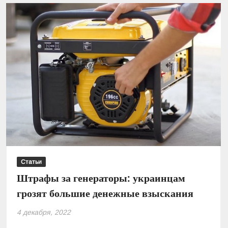
кухня
и
что
к
ней
относиться?
Статьи
Штрафы за генераторы: украинцам
грозят большие денежные взыскания
4 декабря, 2022