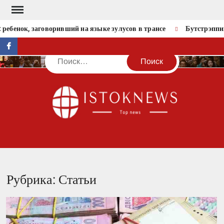
Перейти
к
ок, заговоривший на языке зулусов в трансе
Бутстрэппинг: ка
содержимому
facebook
Поиск
IST
Рубрика:
Статьи