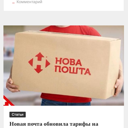
к
Комментарий
Особенности
лазерной
гравировки
Статьи
Новая почта обновила тарифы на