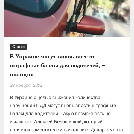
детали
новшества
от
почтового
оператора
Статьи
В Украине могут вновь ввести
штрафные баллы для водителей, –
полиция
23 ноября, 2022
В Украине с целью снижения количества
нарушений ПДД могут вновь ввести штрафные
баллы для водителей. Такую возможность не
исключает Алексей Белошицкий, который
является заместителем начальника Департамента