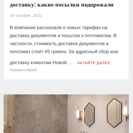
доставку: какие посылки подорожали
30 ноября, 2022
В компании рассказали о новых тарифах на
доставку документов и посылок к почтоматам. В
частности, стоимость доставок документов в
почтомат стоит 45 гривен. За адресный сбор или
доставку клиентам Новой …
ЧИТАЙТЕ ДАЛЕЕ
к
Комментарий
Новая
почта
обновила
тарифы
на
доставку:
какие
посылки
подорожали