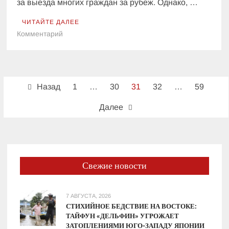
за выезда многих граждан за рубеж. Однако, …
ЧИТАЙТЕ ДАЛЕЕ
к
Комментарий
Клиенты
ПриватБанка
массово
Пагинация
снимают
Назад
1
…
30
31
32
…
59
деньги
записей
со
Далее
счетов:
банк
обнародовал
цифры
Свежие новости
7 АВГУСТА, 2026
СТИХИЙНОЕ БЕДСТВИЕ НА ВОСТОКЕ:
ТАЙФУН «ДЕЛЬФИН» УГРОЖАЕТ
ЗАТОПЛЕНИЯМИ ЮГО-ЗАПАДУ ЯПОНИИ