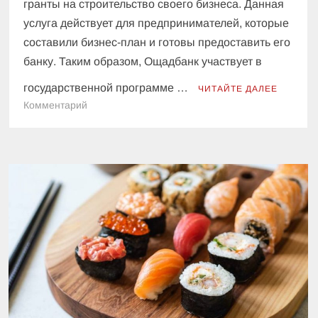
гранты на строительство своего бизнеса. Данная
услуга действует для предпринимателей, которые
составили бизнес-план и готовы предоставить его
банку. Таким образом, Ощадбанк участвует в
государственной программе …
ЧИТАЙТЕ ДАЛЕЕ
к
Комментарий
Ощадбанк
начал
выдавать
украинцам
крупные
суммы
денег:
на
что
можно
будет
потратить
полученные