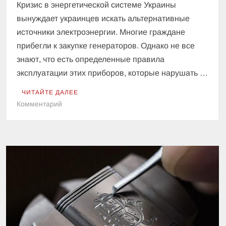
Кризис в энергетической системе Украины
вынуждает украинцев искать альтернативные
источники электроэнергии. Многие граждане
прибегли к закупке генераторов. Однако не все
знают, что есть определенные правила
эксплуатации этих приборов, которые нарушать …
ЧИТАЙТЕ ДАЛЕЕ
к
Комментарий
Штрафы
за
генераторы:
украинцам
грозят
большие
денежные
взыскания