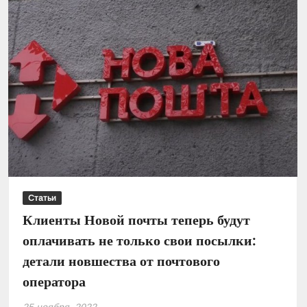
тарифы
на
коммуналку
с
1
декабря
Статьи
Клиенты Новой почты теперь будут
оплачивать не только свои посылки:
детали новшества от почтового
оператора
25 ноября, 2022