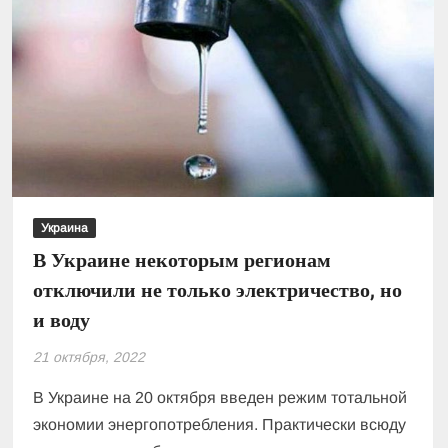
в
пиковые
часы
Украина
В Украине некоторым регионам
отключили не только электричество, но
и воду
21 октября, 2022
В Украине на 20 октября введен режим тотальной
экономии энергопотребления. Практически всюду