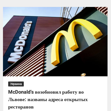
в
Украине:
какие
области
остались
без
света
после
ракетной
атаки
18
октября
Украина
McDonald’s возобновил работу во
Львове: названы адреса открытых
ресторанов