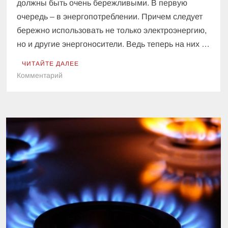
должны быть очень бережливыми. В первую
очередь – в энергопотреблении. Причем следует
бережно использовать не только электроэнергию,
но и другие энергоносители. Ведь теперь на них …
ЧИТАЙТЕ ДАЛЕЕ
к
Комментарий
Не
только
электроэнергия:
в
Украине
может
возникнуть
проблема
еще
и
с
газом