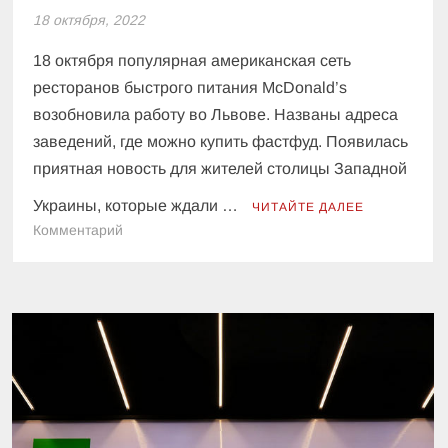
18 октября, 2022
18 октября популярная американская сеть
ресторанов быстрого питания McDonald’s
возобновила работу во Львове. Названы адреса
заведений, где можно купить фастфуд. Появилась
приятная новость для жителей столицы Западной
Украины, которые ждали …
ЧИТАЙТЕ ДАЛЕЕ
к
Комментарий
McDonald’s
возобновил
работу
во
Львове:
названы
адреса
открытых
ресторанов