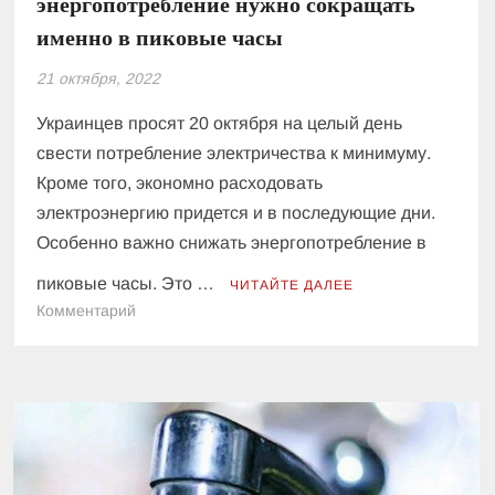
энергопотребление нужно сокращать
именно в пиковые часы
21 октября, 2022
Украинцев просят 20 октября на целый день
свести потребление электричества к минимуму.
Кроме того, экономно расходовать
электроэнергию придется и в последующие дни.
Особенно важно снижать энергопотребление в
пиковые часы. Это …
ЧИТАЙТЕ ДАЛЕЕ
к
Комментарий
Украинцам
разъяснили,
почему
энергопотребление
нужно
сокращать
именно