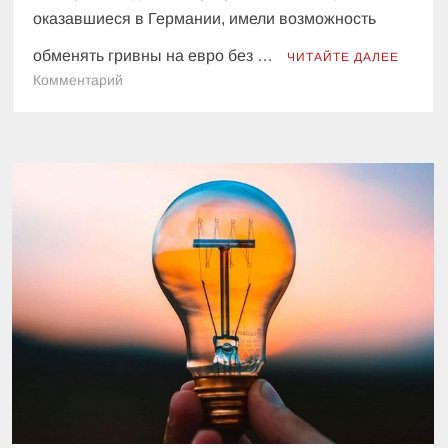
оказавшиеся в Германии, имели возможность
обменять гривны на евро без …
ЧИТАЙТЕ ДАЛЕЕ
к
Комментарий
Германия
прекращает
обмен
денег
для
украинских
беженцев:
названа
дата
окончания