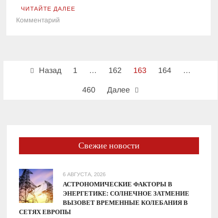
ЧИТАЙТЕ ДАЛЕЕ
к
Комментарий
ПриватБанк
повысил
курс
Пагинация
доллара
Назад
1
…
162
163
164
…
17
записей
октября:
460
Далее
сколько
стоит
валюта
после
падения
Свежие новости
на
прошлой
6 АВГУСТА, 2026
неделе
АСТРОНОМИЧЕСКИЕ ФАКТОРЫ В
ЭНЕРГЕТИКЕ: СОЛНЕЧНОЕ ЗАТМЕНИЕ
ВЫЗОВЕТ ВРЕМЕННЫЕ КОЛЕБАНИЯ В
СЕТЯХ ЕВРОПЫ