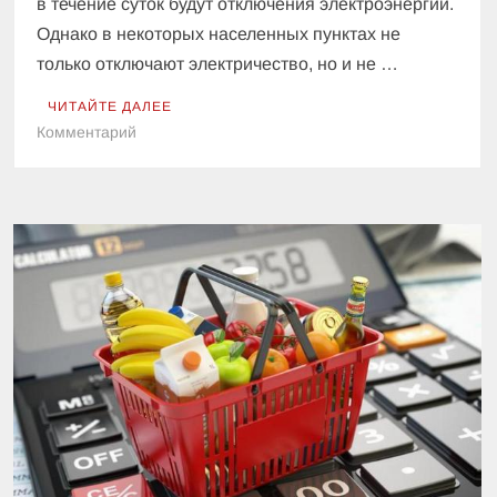
в течение суток будут отключения электроэнергии.
Однако в некоторых населенных пунктах не
только отключают электричество, но и не …
ЧИТАЙТЕ ДАЛЕЕ
к
Комментарий
В
Украине
некоторым
регионам
отключили
не
только
электричество,
но
и
воду