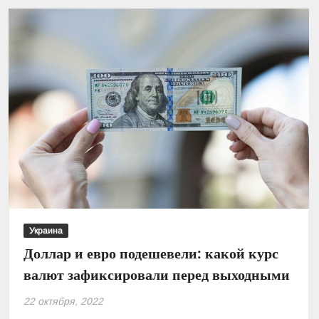
какого
числа
повысят
тарифы
на
газ
для
населения
Украина
Доллар и евро подешевели: какой курс
валют зафиксировали перед выходными
22 октября, 2022