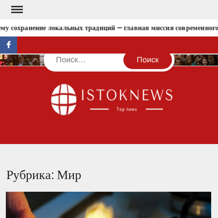
Перейти
к
хранение локальных традиций — главная миссия современного тури
содержимому
facebook
Поиск
IST
Рубрика:
Мир