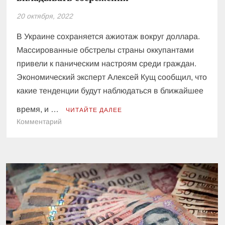
20 октября, 2022
В Украине сохраняется ажиотаж вокруг доллара.
Массированные обстрелы страны оккупантами
привели к паническим настроям среди граждан.
Экономический эксперт Алексей Кущ сообщил, что
какие тенденции будут наблюдаться в ближайшее
время, и …
ЧИТАЙТЕ ДАЛЕЕ
к
Комментарий
Курс
доллара
будет
расти:
украинцам
сообщили,
в
какую