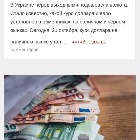
В Украине перед выходными подешевела валюта.
Стало известно, какой курс доллара и евро
установлен в обменниках, на наличном и черном
рынках. Сегодня, 21 октября, курс доллара на
наличном рынке упал …
ЧИТАЙТЕ ДАЛЕЕ
к
Комментарий
Доллар
и
евро
подешевели:
какой
курс
валют
зафиксировали
перед
выходными