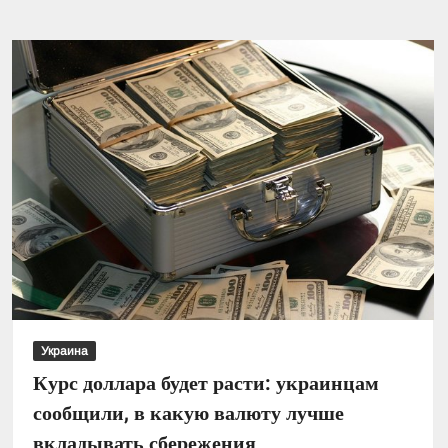
предупредили
о
грядущем
повышении
цен
на
продукты:
что
подорожает
больше
всего
Украина
Курс доллара будет расти: украинцам
сообщили, в какую валюту лучше
вкладывать сбережения