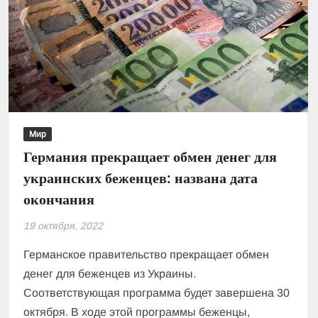
валюту
лучше
вкладывать
сбережения
Мир
Германия прекращает обмен денег для
украинских беженцев: названа дата
окончания
19 октября, 2022
Германское правительство прекращает обмен
денег для беженцев из Украины.
Соответствующая программа будет завершена 30
октября. В ходе этой программы беженцы,